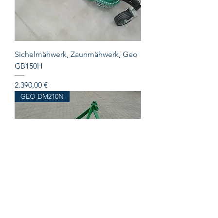
Sichelmähwerk, Zaunmähwerk, Geo
GB150H
Preis
2.390,00 €
GEO DM210N