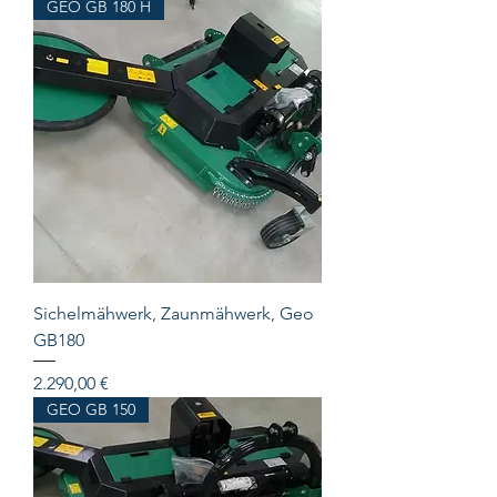
GEO GB 180 H
Sichelmähwerk, Zaunmähwerk, Geo
GB180
Preis
2.290,00 €
GEO GB 150