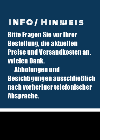
INFO/ Hinweis
Bitte Fragen Sie vor Ihrer
info@tuber-traktor.de
Bestellung, die aktuellen
+49 (0) 4406-9568797
Preise und Versandkosten an,
v
vielen Dank.
Abholungen und
Besichtigungen ausschließlich
nach vorheriger telefonischer
Absprache.