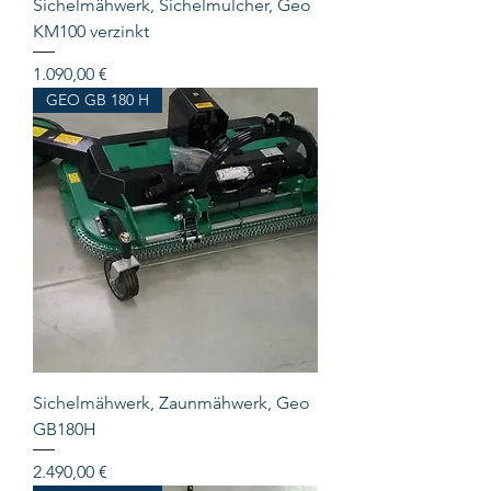
Sichelmähwerk, Sichelmulcher, Geo
KM100 verzinkt
Preis
1.090,00 €
GEO GB 180 H
Sichelmähwerk, Zaunmähwerk, Geo
GB180H
Preis
2.490,00 €