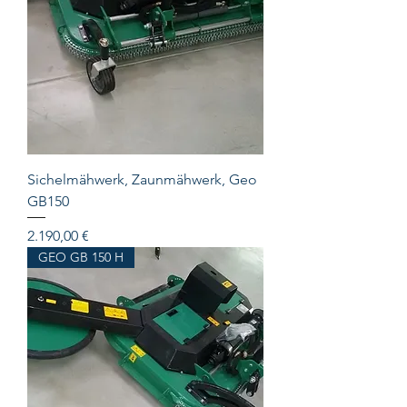
Sichelmähwerk, Zaunmähwerk, Geo
GB150
Preis
2.190,00 €
GEO GB 150 H