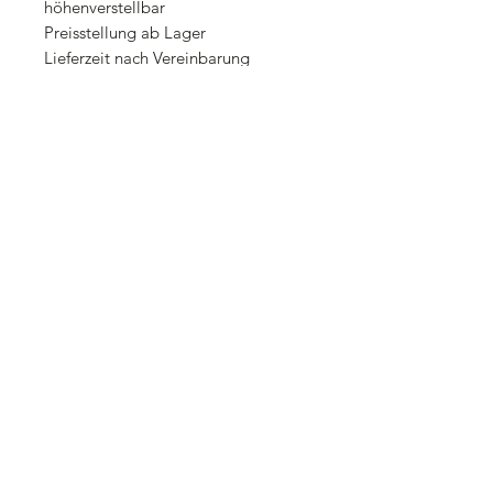
höhenverstellbar
Preisstellung ab Lager
Lieferzeit nach Vereinbarung
Erfragen Sie telefonisch oder per Email
vor Ihrem Besuch ob die Maschine
lagernd verfügbar ist.
Gewährleistung 12 Monate
Zahlung nach Vereinbarung
Transportkosten innerhalb
Deutschland: 150,00 Euro inkl. 19%
MwSt.
Transportkosten innerhalb Europa: auf
Anfrage
Landmaschinen Tönjes
Harmenhauser Str. 13a
27804 Berne
Tel.: +49 (0) 4406-9568797
Tel.: +49 (0) 176-43586185