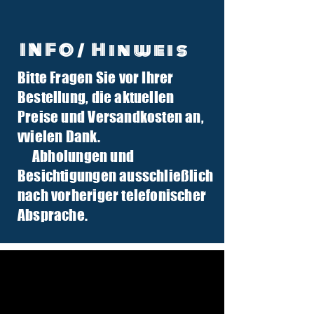
INFO/ Hinweis
Bitte Fragen Sie vor Ihrer
info@tuber-traktor.de
Bestellung, die aktuellen
+49 (0) 4406-9568797
Preise und Versandkosten an,
v
vielen Dank.
Abholungen und
Besichtigungen ausschließlich
nach vorheriger telefonischer
Absprache.